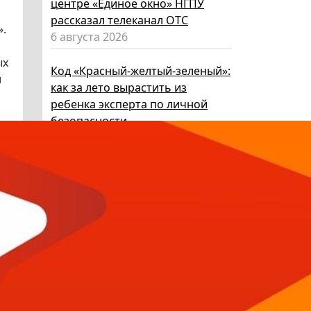
центре «Единое окно» НГПУ
рассказал телеканал ОТС
».
6 августа 2026
ых
Код «Красный-желтый-зеленый»:
и
как за лето вырастить из
ребенка эксперта по личной
безопасности
6 августа 2026
Эксперт НГПУ объяснил, как
выбрать «умные» очки и как ими
пользоваться, чтобы не
нарушать закон
5 августа 2026
Директор ИИГСО НГПУ:
региональный компонент курса
«Россия – мои горизонты»