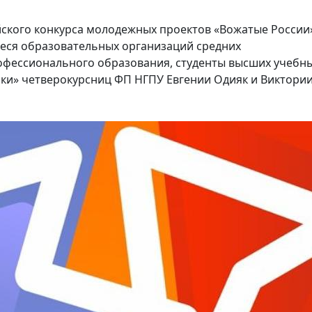
ийского конкурса молодежных проектов «Вожатые России
еся образовательных организаций средних
офессионального образования, студенты высших учебн
ики» четверокурсниц ФП НГПУ Евгении Одияк и Виктори