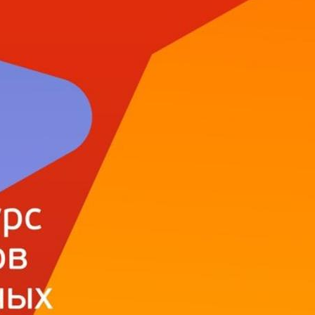
поможет школьникам с
выбором актуальной профессии
5 августа 2026
НГПУ ждет первокурсников на
собрания по зачислению
4 августа 2026