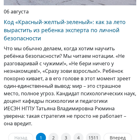
06 августа
Код «Красный-желтый-зеленый»: как за лето
вырастить из ребенка эксперта по личной
безопасности
Что мы обычно делаем, когда хотим научить
ребёнка безопасности? Мы читаем нотации. «Не
разговаривай с чужими!», «Не бери ничего у
незнакомцев!», «Сразу зови взрослых!». Ребёнок
покорно кивает, а в его голове в этот момент зреет
один-единственный вывод: мир – это страшное
место, полное угроз. Кандидат психологических наук,
доцент кафедры психологии и педагогики
ИЕСЭН НГПУ Татьяна Владимировна Рюмина
уверена: такая стратегия не просто не работает –
она вредит.
Назад
1
2
3
4
1511
Вперед