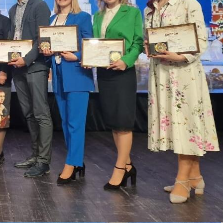
собрания по зачислению
4 августа 2026
В НГПУ состоялось зачисление
первокурсников по целевой,
отдельной и особой квотам
3 августа 2026