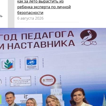
как за лето вырастить из
ребенка эксперта по личной
безопасности
ль
6 августа 2026
Эксперт НГПУ объяснил, как
выбрать «умные» очки и как ими
пользоваться, чтобы не
нарушать закон
5 августа 2026
Директор ИИГСО НГПУ:
региональный компонент курса
«Россия – мои горизонты»
поможет школьникам с
выбором актуальной профессии
5 августа 2026
НГПУ ждет первокурсников на