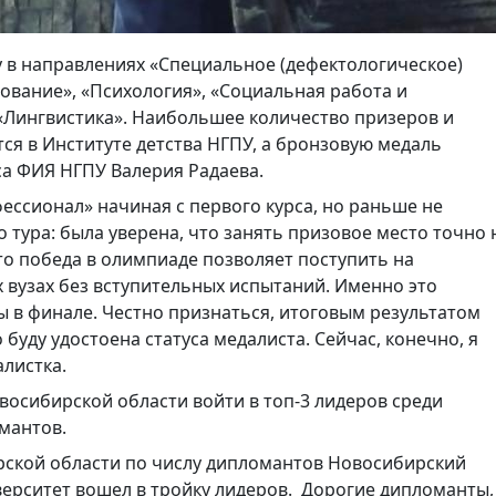
 в направлениях «Специальное (дефектологическое)
ование», «Психология», «Социальная работа и
«Лингвистика». Наибольшее количество призеров и
ся в Институте детства НГПУ, а бронзовую медаль
са ФИЯ НГПУ Валерия Радаева.
фессионал» начиная с первого курса, но раньше не
тура: была уверена, что занять призовое место точно 
то победа в олимпиаде позволяет поступить на
 вузах без вступительных испытаний. Именно это
 в финале. Честно признаться, итоговым результатом
 буду удостоена статуса медалиста. Сейчас, конечно, я
алистка.
осибирской области войти в топ-3 лидеров среди
мантов.
рской области по числу дипломантов Новосибирский
верситет вошел в тройку лидеров. Дорогие дипломанты,