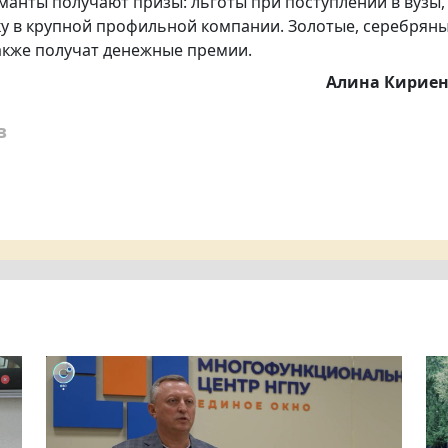
манты получают призы: льготы при поступлении в вузы,
у в крупной профильной компании. Золотые, серебрян
кже получат денежные премии.
Алина Кирие
в