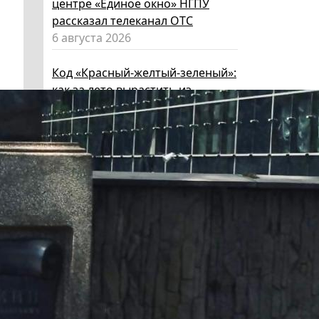
центре «Единое окно» НГПУ
рассказал телеканал ОТС
6 августа 2026
Код «Красный-желтый-зеленый»:
как за лето вырастить из
ребенка эксперта по личной
безопасности
6 августа 2026
Эксперт НГПУ объяснил, как
выбрать «умные» очки и как ими
пользоваться, чтобы не
нарушать закон
5 августа 2026
Директор ИИГСО НГПУ:
региональный компонент курса
«Россия – мои горизонты»