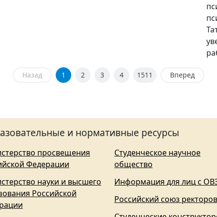
пс
пс
Та
ув
ра
Назад
1
2
3
4
1511
Вперед
азовательные и нормативные ресурсы
стерство просвещения
Студенческое научное
ийской Федерации
общество
стерство науки и высшего
Информация для лиц с ОВ
зования Российской
Российский союз ректоро
рации
Студенческие конструктор