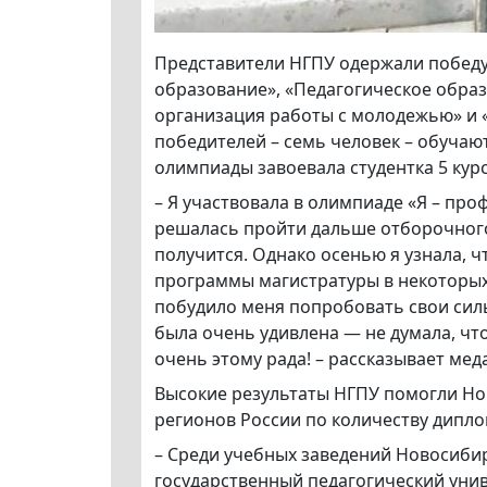
Представители НГПУ одержали победу
образование», «Педагогическое образ
организация работы с молодежью» и 
победителей – семь человек – обучают
олимпиады завоевала студентка 5 кур
– Я участвовала в олимпиаде «Я – про
решалась пройти дальше отборочного 
получится. Однако осенью я узнала, ч
программы магистратуры в некоторых
побудило меня попробовать свои силы
была очень удивлена — не думала, что
очень этому рада! – рассказывает мед
Высокие результаты НГПУ помогли Нов
регионов России по количеству дипло
– Среди учебных заведений Новосиби
государственный педагогический уни