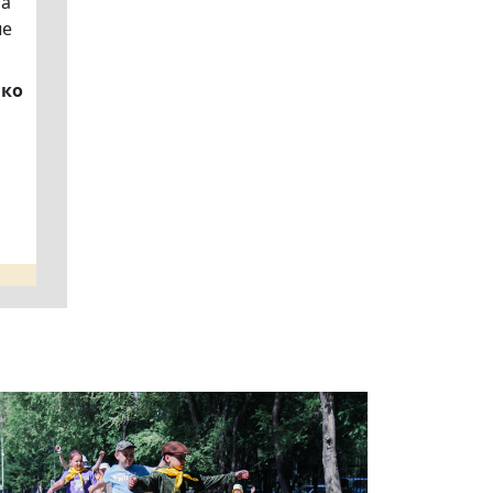
 а
ые
нко