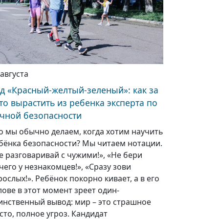
 августа
д «Красный-желтый-зеленый»: как за
то вырастить из ребенка эксперта по
чной безопасности
о мы обычно делаем, когда хотим научить
бёнка безопасности? Мы читаем нотации.
е разговаривай с чужими!», «Не бери
чего у незнакомцев!», «Сразу зови
рослых!». Ребёнок покорно кивает, а в его
лове в этот момент зреет один-
инственный вывод: мир – это страшное
сто, полное угроз. Кандидат