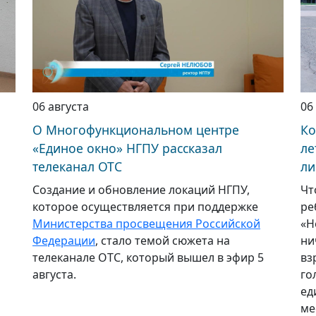
06 августа
06
О Многофункциональном центре
Ко
«Единое окно» НГПУ рассказал
ле
телеканал ОТС
ли
Создание и обновление локаций НГПУ,
Чт
которое осуществляется при поддержке
ре
Министерства просвещения Российской
«Н
Федерации
, стало темой сюжета на
ни
телеканале ОТС, который вышел в эфир 5
вз
августа.
го
ед
ме