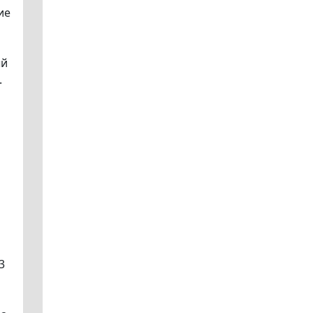
ие
ый
.
3