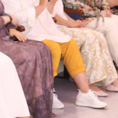
собрания по зачислению
4 августа 2026
В НГПУ состоялось зачисление
первокурсников по целевой,
отдельной и особой квотам
3 августа 2026