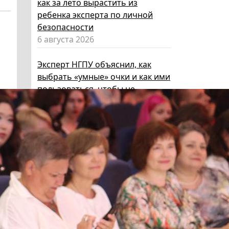
как за лето вырастить из
ребенка эксперта по личной
безопасности
6 августа 2026
Эксперт НГПУ объяснил, как
выбрать «умные» очки и как ими
пользоваться, чтобы не
нарушать закон
5 августа 2026
Директор ИИГСО НГПУ:
региональный компонент курса
«Россия – мои горизонты»
поможет школьникам с
выбором актуальной профессии
5 августа 2026
НГПУ ждет первокурсников на