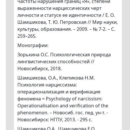
частоты нарушения границ «Я», степени
выраженности нарциссических черт
личности и статусе ее идентичности / Е. О.
Шамшикова, Т. Ю. Петровская // Мир науки,
культуры, образования. – 2009. – № 7-2. – С.
259–265.
Монографии:
Зорькина О.С. Психологическая природа
лингвистических способностей //
Новосибирск, 2018.
Шамшикова, О.А., Клепикова Н.М.
Психология нарциссизма:
операционализация и верификация
феномена = Psychology of narcissism:
Operationalisation and verification of the
phenomenon. – Новосиб. гос. пед. ун-т. -
Новосибирск: НГПУ, 2013. - 295 с.
Шамшикова О.А., Шамшикова Е.О.