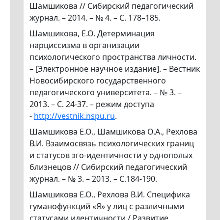
Шамшикова // Сибирский педагогический
журнал. – 2014. – № 4. – С. 178–185.
Шамшикова, Е.О. Детерминация
нарциссизма в организации
психологического пространства личности.
– [Электронное научное издание]. – Вестник
Новосибирского государственного
педагогического университета. – № 3. –
2013. – С. 24-37. – режим доступа
-
http://vestnik.nspu.ru
.
Шамшикова Е.О., Шамшикова О.А., Рехлова
В.И. Взаимосвязь психологических границ
и статусов эго-идентичности у однополых
близнецов // Сибирский педагогический
журнал. – № 3. – 2013. – С.184-190.
Шамшикова Е.О., Рехлова В.И. Специфика
гуманофункций «Я» у лиц с различными
статусами идентичности / Развитие