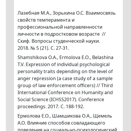
Лазебная М.А., Зорькина О.С. Взаимосвязь
свойств темперамента и
профессиональной направленности
личности в подростковом возрасте //
Скиф. Вопросы студенческой науки.
2018. № 5 (21). С. 27-31.
Shamshikova O.A., Ermolova E.O., Belashina
T.V. Expression of individual psychological
personality traits depending on the level of
anger repression (a case study of a sample
group of law enforcement officers) // Third
International Conference on Humanity and
Social Science (ICHSS2017). Сonference
proceedings. 2017. С. 188-192.
Ермолова Е.О., Шамшикова О.А., Щемель
А.О. Влияние способов совладающего
поведения на социально-психологический