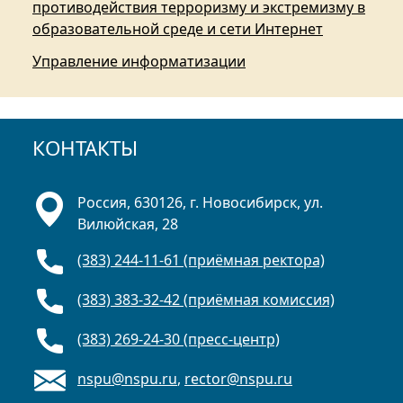
противодействия терроризму и экстремизму в
образовательной среде и сети Интернет
Управление информатизации
КОНТАКТЫ
Россия, 630126, г. Новосибирск, ул.
Вилюйская, 28
(383) 244-11-61 (приёмная ректора)
(383) 383-32-42 (приёмная комиссия)
(383) 269-24-30 (пресс-центр)
nspu@nspu.ru
,
rector@nspu.ru