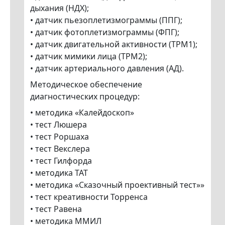
дыхания (НДХ);
• датчик пьезоплетизмограммы (ППГ);
• датчик фотоплетизмограммы (ФПГ);
• датчик двигательной активности (ТРМ1);
• датчик мимики лица (ТРМ2);
• датчик артериального давления (АД).
Методическое обеспечение
диагностических процедур:
• методика «Калейдоскоп»
• тест Люшера
• тест Роршаха
• тест Векслера
• тест Гилфорда
• методика ТАТ
• методика «Сказочный проективный тест»»
• тест креативности Торренса
• тест Равена
• методика ММИЛ