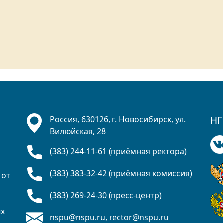
НГ
Россия, 630126, г. Новосибирск, ул.
Вилюйская, 28
(383) 244-11-61 (приёмная ректора)
(383) 383-32-42 (приёмная комиссия)
 от
(383) 269-24-30 (пресс-центр)
ых
nspu@nspu.ru
,
rector@nspu.ru