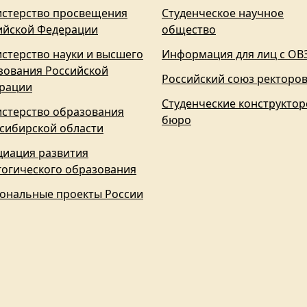
стерство просвещения
Студенческое научное
ийской Федерации
общество
стерство науки и высшего
Информация для лиц с ОВ
зования Российской
Российский союз ректоро
рации
Студенческие конструктор
стерство образования
бюро
сибирской области
циация развития
гогического образования
ональные проекты России