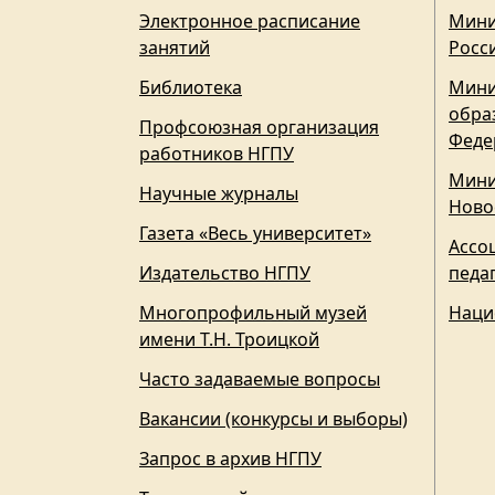
Электронное расписание
Мини
занятий
Росс
Библиотека
Мини
обра
Профсоюзная организация
Феде
работников НГПУ
Мини
Научные журналы
Ново
Газета «Весь университет»
Ассо
Издательство НГПУ
педа
Многопрофильный музей
Наци
имени Т.Н. Троицкой
Часто задаваемые вопросы
Вакансии (конкурсы и выборы)
Запрос в архив НГПУ