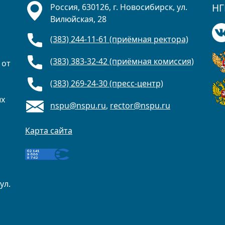
НГ
Россия, 630126, г. Новосибирск, ул.
Вилюйская, 28
(383) 244-11-61 (приёмная ректора)
(383) 383-32-42 (приёмная комиссия)
 от
(383) 269-24-30 (пресс-центр)
ых
nspu@nspu.ru
,
rector@nspu.ru
Карта сайта
ул.