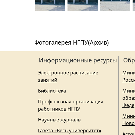
Фотогалерея НГПУ(Архив)
Информационные ресурсы
Обр
Электронное расписание
Мини
занятий
Росс
Библиотека
Мини
обра
Профсоюзная организация
Феде
работников НГПУ
Мини
Научные журналы
Ново
Газета «Весь университет»
Ассо