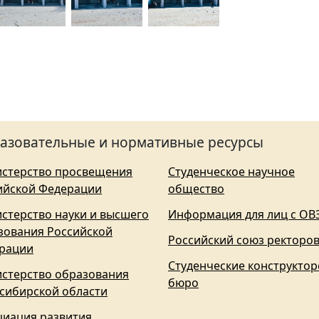
азовательные и нормативные ресурсы
стерство просвещения
Студенческое научное
ийской Федерации
общество
стерство науки и высшего
Информация для лиц с ОВ
зования Российской
Российский союз ректоро
рации
Студенческие конструктор
стерство образования
бюро
сибирской области
циация развития