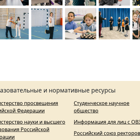
азовательные и нормативные ресурсы
стерство просвещения
Студенческое научное
ийской Федерации
общество
стерство науки и высшего
Информация для лиц с ОВ
зования Российской
Российский союз ректоро
рации