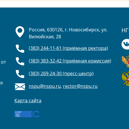
НГ
Россия, 630126, г. Новосибирск, ул.
Вилюйская, 28
(383) 244-11-61 (приёмная ректора)
(383) 383-32-42 (приёмная комиссия)
 от
(383) 269-24-30 (пресс-центр)
ых
nspu@nspu.ru
,
rector@nspu.ru
Карта сайта