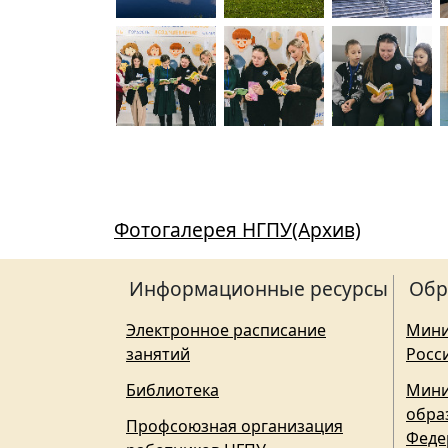
Фотогалерея НГПУ(Архив)
Информационные ресурсы
Обр
Электронное расписание
Мини
занятий
Росс
Библиотека
Мини
обра
Профсоюзная организация
Феде