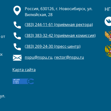
НГ
Россия, 630126, г. Новосибирск, ул.
Вилюйская, 28
(383) 244-11-61 (приёмная ректора)
(383) 383-32-42 (приёмная комиссия)
 от
(383) 269-24-30 (пресс-центр)
ых
nspu@nspu.ru
,
rector@nspu.ru
Карта сайта
ул.