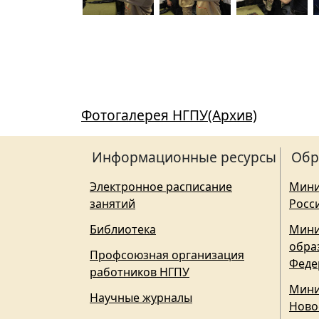
Фотогалерея НГПУ(Архив)
Информационные ресурсы
Обр
Электронное расписание
Мини
занятий
Росс
Библиотека
Мини
обра
Профсоюзная организация
Феде
работников НГПУ
Мини
Научные журналы
Ново