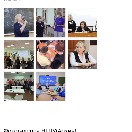
Фотогалерея НГПУ(Архив)