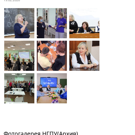
Фотогалерея НГПУ(Архив)