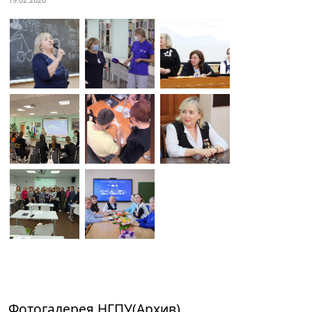
Фотогалерея НГПУ(Архив)