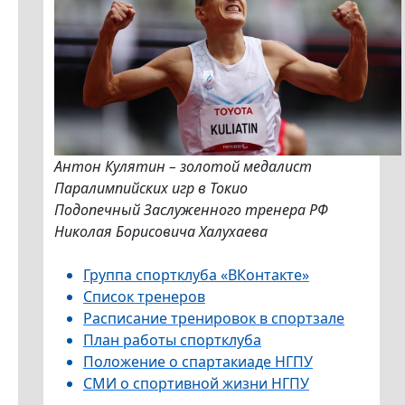
Антон Кулятин – золотой медалист
Паралимпийских игр в Токио
Подопечный Заслуженного тренера РФ
Николая Борисовича Халухаева
Группа спортклуба «ВКонтакте»
Список тренеров
Расписание тренировок в спортзале
План работы спортклуба
Положение о спартакиаде НГПУ
СМИ о спортивной жизни НГПУ