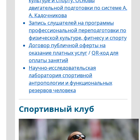
культуре и спорту: Основы
двигательной подготовки по системе А.
А. Кадочникова
Запись слушателей на программы
профессиональной переподготовки по
физической культуре, фитнесу и спорту
Договор публичной оферты на
оказание платных услуг
/
QR-код для
оплаты занятий
Научно-исследовательская
лаборатория спортивной
антропологии и функциональных
резервов человека
Cпортивный клуб