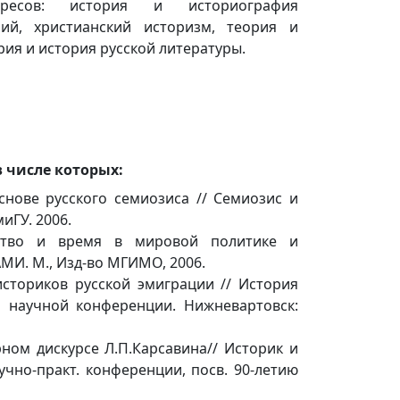
ресов: история и историография
ий, христианский историзм, теория и
рия и история русской литературы.
 числе которых:
снове русского семиозиса // Семиозис и
иГУ. 2006.
нство и время в мировой политике и
МИ. М., Изд-во МГИМО, 2006.
сториков русской эмиграции // История
 научной конференции. Нижневартовск:
ном дискурсе Л.П.Карсавина// Историк и
учно-практ. конференции, посв. 90-летию