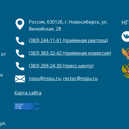
НГ
Россия, 630126, г. Новосибирск, ул.
Вилюйская, 28
(383) 244-11-61 (приёмная ректора)
(383) 383-32-42 (приёмная комиссия)
 от
(383) 269-24-30 (пресс-центр)
ых
nspu@nspu.ru
,
rector@nspu.ru
Карта сайта
ул.