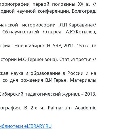
ториографии первой половины ХХ в. //
одной научной конференции. Волгоград,
анской историософии Л.П.Карсавина//
.научн.статей /отв.ред. А.Ю.Котылев,
1. – Вып.6.
ия.- Новосибирск: НГУЭУ, 2011. 15 п.л. (в
тории М.О.Гершензона). Статья третья //
ская наука и образование в России и на
ю со дня рождения В.И.Герье. Материалы
ибирский педагогический журнал. – 2013.
ография. В 2-х ч. Palmarium Academic
иблиотеки eLIBRARY.RU