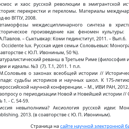
осмос и хаос русской революции в эмигрантской ис
стория: перекрестки и переломы. Материалы междунар
д-во ВГПУ, 2008.
етаморфозы междисциплинарного синтеза в христи
сторическое произведение как феномен культуры: Сб
.А.Павлов. – Сыктывкар: Коми пединститут, 201
 Occidente lux. Русская идея семьи Соловьевых: Монограф
оавторстве с Ю.П. Ивониным, 50 %).
атуралистический реванш в Третьем Риме (философия ис
еи и идеалы. №3 (7). Т.1, 2011. 1 п.л.
.М.Соловьев о законах всеобщей истории // Историче
ападе: судьбы историков и научных школ. К 175-лети
ероссийской научной конференции. – М., ИВИ РАН, 2012.
 вопросу о периодизации Новой и Новейшей истории // С
№ 1. - С. 54-59.
иссия невыполнима? Аксиология русской идеи: Мон
blishing. 2013. (в соавторстве с Ю. П. Ивониным).
Страница на
сайте научной электронной б