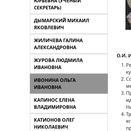
ЮРЬЕВНА (УЧЕНЫЙ
СЕКРЕТАРЬ)
ДЫМАРСКИЙ МИХАИЛ
ЯКОВЛЕВИЧ
ЖИЛИЧЕВА ГАЛИНА
АЛЕКСАНДРОВНА
О.И. 
ЖУРОВА ЛЮДМИЛА
Р
ИВАНОВНА
ку
С
ИВОНИНА ОЛЬГА
м
ИВАНОВНА
П
КАПИНОС ЕЛЕНА
и
ВЛАДИМИРОВНА
Ни
Т
КАТИОНОВ ОЛЕГ
е
НИКОЛАЕВИЧ
пр