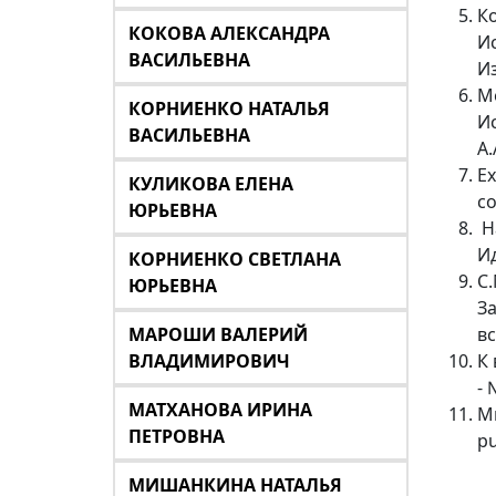
К
КОКОВА АЛЕКСАНДРА
И
ВАСИЛЬЕВНА
Из
М
КОРНИЕНКО НАТАЛЬЯ
И
ВАСИЛЬЕВНА
А
Ex
КУЛИКОВА ЕЛЕНА
с
ЮРЬЕВНА
Н
Ид
КОРНИЕНКО СВЕТЛАНА
С
ЮРЬЕВНА
З
МАРОШИ ВАЛЕРИЙ
вс
ВЛАДИМИРОВИЧ
К
- 
МАТХАНОВА ИРИНА
М
ПЕТРОВНА
pu
МИШАНКИНА НАТАЛЬЯ