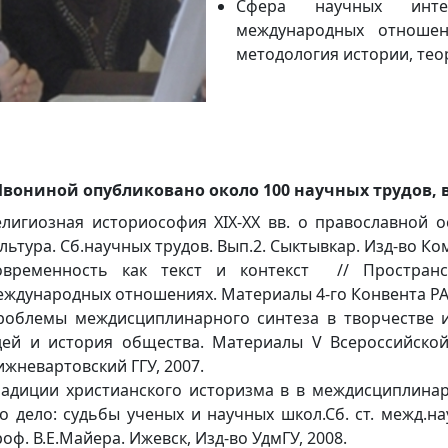
Cфера научных инте
международных отношен
методология истории, тео
Ивониной опубликовано около 100 научных трудов, в
елигиозная историософия XIX-XX вв. о православной о
льтура. Сб.научных трудов. Вып.2. Сыктывкар. Изд-во Ком
овременность как текст и контекст // Простра
еждународных отношениях. Материалы 4-го Конвента РА
роблемы междисциплинарного синтеза в творчестве и
дей и история общества. Материалы V Всероссийской
жневартовский ГГУ, 2007.
радиции христианского историзма в в междисциплинар
го дело: судьбы ученых и научных школ.Сб. ст. межд.на
оф. В.Е.Майера. Ижевск, Изд-во УдмГУ, 2008.