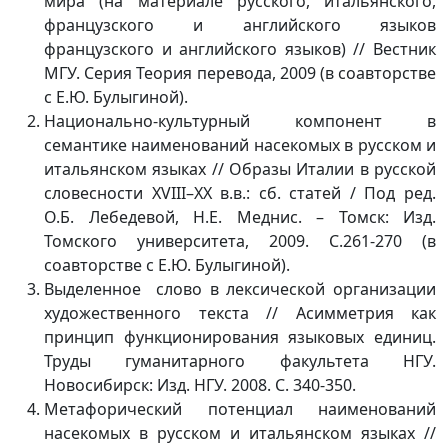
мира (на материале русского, итальянского,
французского и английского языков
французского и английского языков) // Вестник
МГУ. Серия Теория перевода, 2009 (в соавторстве
с Е.Ю. Булыгиной).
Национально-культурный компонент в
семантике наименований насекомых в русском и
итальянском языках // Образы Италии в русской
словесности XVIII–XX в.в.: сб. статей / Под ред.
О.Б. Лебедевой, Н.Е. Меднис. – Томск: Изд.
Томского университета, 2009. С.261-270 (в
соавторстве с Е.Ю. Булыгиной).
Выделенное слово в лексической организации
художественного текста // Асимметрия как
принцип функционирования языковых единиц.
Труды гуманитарного факультета НГУ.
Новосибирск: Изд. НГУ. 2008. С. 340-350.
Метафорический потенциал наименований
насекомых в русском и итальянском языках //