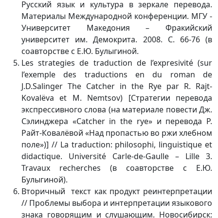
Русский язык и культура в зеркале перевода.
Материалы Международной конференции. МГУ -
Университет Македония – Фракийский
университет им. Демокрита. 2008. С. 66-76 (в
соавторстве с Е.Ю. Булыгиной.
Les strategies de traduction de l’expresivité (sur
l’exemple des traductions en du roman de
J.D.Salinger The Catcher in the Rye par R. Rajt-
Kovalёva et M. Nemtsov) [Стратегии перевода
экспрессивного слова (на материале повести Дж.
Сэлинджера «Сatcher in the rye» и перевода Р.
Райт-Ковалёвой «Над пропастью во ржи хлебном
поле»)] // La traduction: philosophi, linguistique et
didactique. Université Carle-de-Gaulle – Lille 3.
Travaux recherches (в соавторстве с Е.Ю.
Булыгиной).
Вторичный текст как продукт реинтерпретации
// Проблемы выбора и интерпретации языкового
знака говорящим и слушающим. Новосибирск: