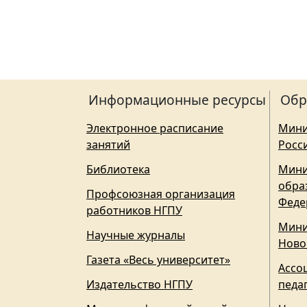
Информационные ресурсы
Обр
Электронное расписание
Мини
занятий
Росс
Библиотека
Мини
обра
Профсоюзная организация
Феде
работников НГПУ
Мини
Научные журналы
Ново
Газета «Весь университет»
Ассо
Издательство НГПУ
педа