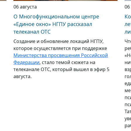
06 августа
06
О Многофункциональном центре
Ко
«Единое окно» НГПУ рассказал
ле
телеканал ОТС
ли
Создание и обновление локаций НГПУ,
Чт
которое осуществляется при поддержке
ре
Министерства просвещения Российской
«Н
Федерации
, стало темой сюжета на
ни
телеканале ОТС, который вышел в эфир 5
вз
августа.
го
ед
ме
пс
пс
Та
ув
ра