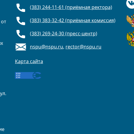
(383) 244-11-61 (приёмная ректора)
(383) 383-32-42 (приёмная комиссия)
 от
(383) 269-24-30 (пресс-центр)
ых
nspu@nspu.ru
,
rector@nspu.ru
Карта сайта
ул.
ие