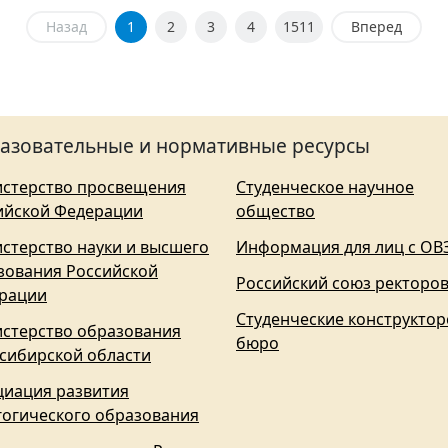
Назад
1
2
3
4
1511
Вперед
азовательные и нормативные ресурсы
стерство просвещения
Студенческое научное
ийской Федерации
общество
стерство науки и высшего
Информация для лиц с ОВ
зования Российской
Российский союз ректоро
рации
Студенческие конструктор
стерство образования
бюро
сибирской области
циация развития
гогического образования