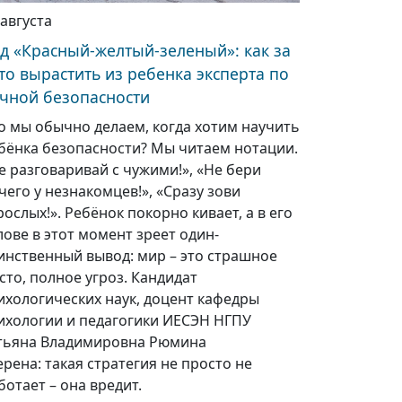
 августа
д «Красный-желтый-зеленый»: как за
то вырастить из ребенка эксперта по
чной безопасности
о мы обычно делаем, когда хотим научить
бёнка безопасности? Мы читаем нотации.
е разговаривай с чужими!», «Не бери
чего у незнакомцев!», «Сразу зови
рослых!». Ребёнок покорно кивает, а в его
лове в этот момент зреет один-
инственный вывод: мир – это страшное
сто, полное угроз. Кандидат
ихологических наук, доцент кафедры
ихологии и педагогики ИЕСЭН НГПУ
тьяна Владимировна Рюмина
ерена: такая стратегия не просто не
ботает – она вредит.