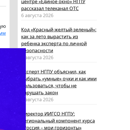
центре «Единое окно» НГПУ
рассказал телеканал ОТС
6 августа 2026
ную
Код «Красный-желтый-зеленый»:
амм
как за лето вырастить из
ребенка эксперта по личной
безопасности
6 августа 2026
Эксперт НГПУ объяснил, как
выбрать «умные» очки и как ими
пользоваться, чтобы не
нарушать закон
5 августа 2026
Директор ИИГСО НГПУ:
региональный компонент курса
«Россия – мои горизонты»