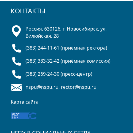
КОНТАКТЫ
Россия, 630126, г. Новосибирск, ул.
Вилюйская, 28
(383) 244-11-61 (приёмная ректора)
(383) 383-32-42 (приёмная комиссия)
(383) 269-24-30 (пресс-центр)
nspu@nspu.ru
,
rector@nspu.ru
Карта сайта
НГПУ В СОЦИАЛЬНЫХ СЕТЯХ