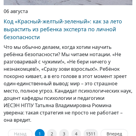
06 августа
Код «Красный-желтый-зеленый»: как за лето
вырастить из ребенка эксперта по личной
безопасности
Что мы обычно делаем, когда хотим научить
ребёнка безопасности? Мы читаем нотации. «Не
разговаривай с чужими!», «Не бери ничего у
незнакомцев!», «Сразу зови взрослых!». Ребёнок
покорно кивает, а в его голове в этот момент зреет
один-единственный вывод: мир – это страшное
место, полное угроз. Кандидат психологических наук,
доцент кафедры психологии и педагогики
ИЕСЭН НГПУ Татьяна Владимировна Рюмина
уверена: такая стратегия не просто не работает –
она вредит.
Назад
1
2
3
4
1511
Вперед