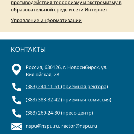
противодействия терроризму и экстремизму в
образовательной среде и сети Интернет
Управление информатизации
КОНТАКТЫ
Россия, 630126, г. Новосибирск, ул.
Вилюйская, 28
(383) 244-11-61 (приёмная ректора)
(383) 383-32-42 (приёмная комиссия)
(383) 269-24-30 (пресс-центр)
nspu@nspu.ru
,
rector@nspu.ru