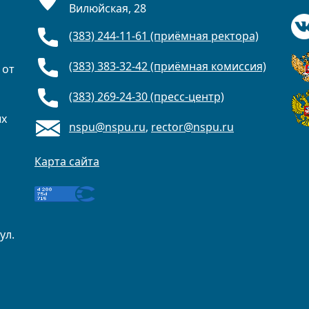
Вилюйская, 28
(383) 244-11-61 (приёмная ректора)
(383) 383-32-42 (приёмная комиссия)
 от
(383) 269-24-30 (пресс-центр)
ых
nspu@nspu.ru
,
rector@nspu.ru
Карта сайта
ул.