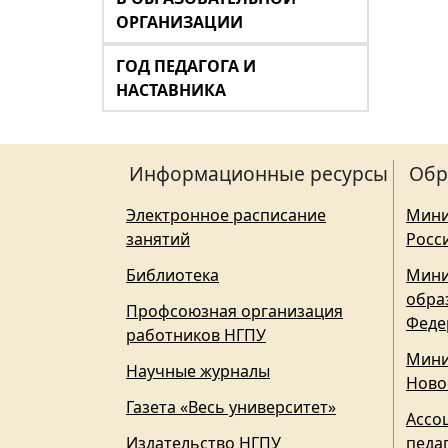
ОРГАНИЗАЦИИ
ГОД ПЕДАГОГА И
НАСТАВНИКА
Информационные ресурсы
Обр
Электронное расписание
Мини
занятий
Росс
Библиотека
Мини
обра
Профсоюзная организация
Феде
работников НГПУ
Мини
Научные журналы
Ново
Газета «Весь университет»
Ассо
Издательство НГПУ
педа