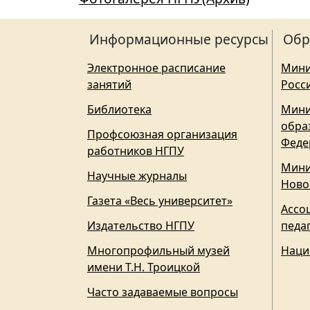
Информационные ресурсы
Обр
Электронное расписание
Мини
занятий
Росс
Библиотека
Мини
обра
Профсоюзная организация
Феде
работников НГПУ
Мини
Научные журналы
Ново
Газета «Весь университет»
Ассо
Издательство НГПУ
педа
Многопрофильный музей
Наци
имени Т.Н. Троицкой
Часто задаваемые вопросы