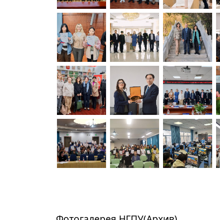
Фотогалерея НГПУ(Архив)