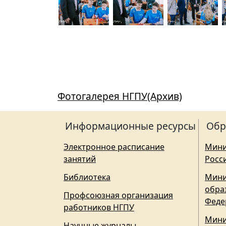
Фотогалерея НГПУ(Архив)
Информационные ресурсы
Обр
Электронное расписание
Мини
занятий
Росс
Библиотека
Мини
обра
Профсоюзная организация
Феде
работников НГПУ
Мини
Научные журналы