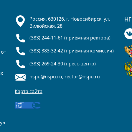
НГ
Россия, 630126, г. Новосибирск, ул.
Вилюйская, 28
(383) 244-11-61 (приёмная ректора)
(383) 383-32-42 (приёмная комиссия)
 от
(383) 269-24-30 (пресс-центр)
ых
nspu@nspu.ru
,
rector@nspu.ru
Карта сайта
ул.