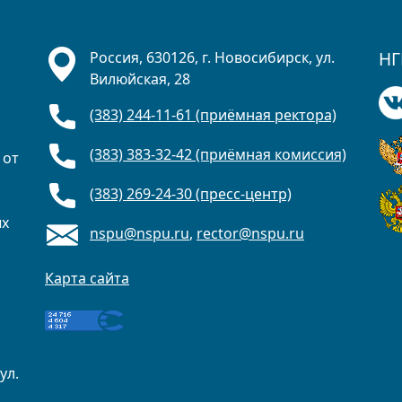
НГ
Россия, 630126, г. Новосибирск, ул.
Вилюйская, 28
(383) 244-11-61 (приёмная ректора)
(383) 383-32-42 (приёмная комиссия)
 от
(383) 269-24-30 (пресс-центр)
ых
nspu@nspu.ru
,
rector@nspu.ru
Карта сайта
ул.