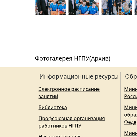
Фотогалерея НГПУ(Архив)
Информационные ресурсы
Обр
Электронное расписание
Мини
занятий
Росс
Библиотека
Мини
обра
Профсоюзная организация
Феде
работников НГПУ
Мини
Научные журналы