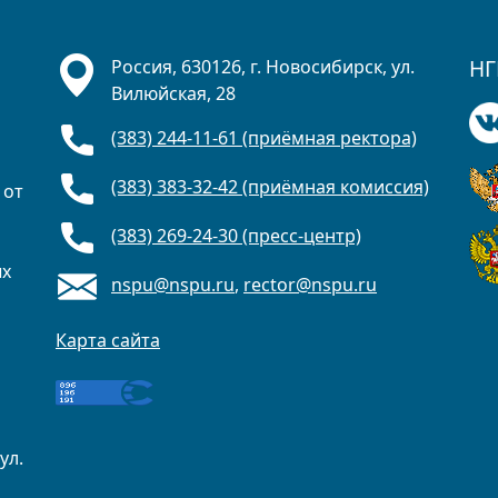
НГ
Россия, 630126, г. Новосибирск, ул.
Вилюйская, 28
(383) 244-11-61 (приёмная ректора)
(383) 383-32-42 (приёмная комиссия)
 от
(383) 269-24-30 (пресс-центр)
ых
nspu@nspu.ru
,
rector@nspu.ru
Карта сайта
ул.