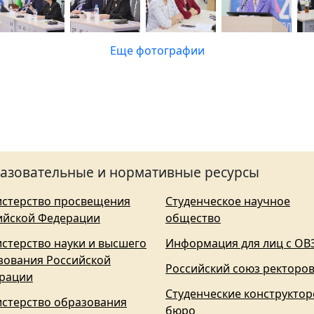
Еще фотографии
азовательные и нормативные ресурсы
стерство просвещения
Студенческое научное
ийской Федерации
общество
стерство науки и высшего
Информация для лиц с ОВ
зования Российской
Российский союз ректоро
рации
Студенческие конструктор
стерство образования
бюро