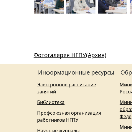
Фотогалерея НГПУ(Архив)
Информационные ресурсы
Обр
Электронное расписание
Мини
занятий
Росс
Библиотека
Мини
обра
Профсоюзная организация
Феде
работников НГПУ
Мини
Научные журналы