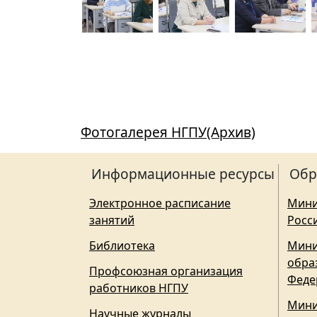
Фотогалерея НГПУ(Архив)
Информационные ресурсы
Обр
Электронное расписание
Мини
занятий
Росс
Библиотека
Мини
обра
Профсоюзная организация
Феде
работников НГПУ
Мини
Научные журналы