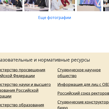
Еще фотографии
азовательные и нормативные ресурсы
стерство просвещения
Студенческое научное
ийской Федерации
общество
стерство науки и высшего
Информация для лиц с ОВ
зования Российской
Российский союз ректоро
рации
Студенческие конструктор
стерство образования
бюро