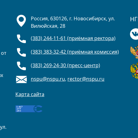
НГ
Россия, 630126, г. Новосибирск, ул.
Вилюйская, 28
(383) 244-11-61 (приёмная ректора)
(383) 383-32-42 (приёмная комиссия)
 от
(383) 269-24-30 (пресс-центр)
ых
nspu@nspu.ru
,
rector@nspu.ru
Карта сайта
ул.