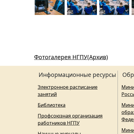
Фотогалерея НГПУ(Архив)
Информационные ресурсы
Обр
Электронное расписание
Мини
занятий
Росс
Библиотека
Мини
обра
Профсоюзная организация
Феде
работников НГПУ
Мини
Научные журналы