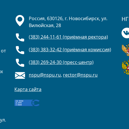
НГ
Россия, 630126, г. Новосибирск, ул.
Вилюйская, 28
(383) 244-11-61 (приёмная ректора)
(383) 383-32-42 (приёмная комиссия)
 от
(383) 269-24-30 (пресс-центр)
ых
nspu@nspu.ru
,
rector@nspu.ru
Карта сайта
ул.