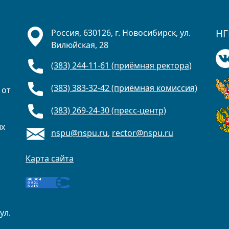
НГ
Россия, 630126, г. Новосибирск, ул.
Вилюйская, 28
(383) 244-11-61 (приёмная ректора)
(383) 383-32-42 (приёмная комиссия)
 от
(383) 269-24-30 (пресс-центр)
ых
nspu@nspu.ru
,
rector@nspu.ru
Карта сайта
ул.