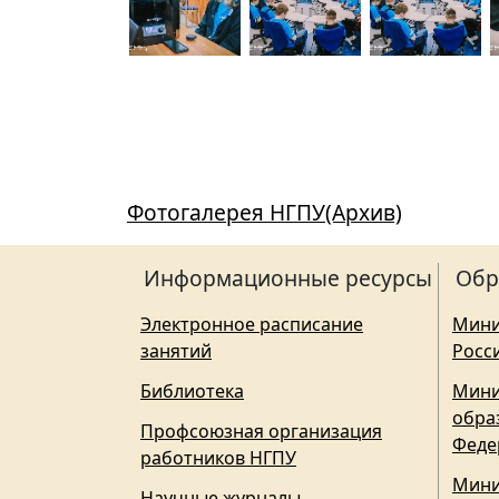
Фотогалерея НГПУ(Архив)
Информационные ресурсы
Обр
Электронное расписание
Мини
занятий
Росс
Библиотека
Мини
обра
Профсоюзная организация
Феде
работников НГПУ
Мини
Научные журналы