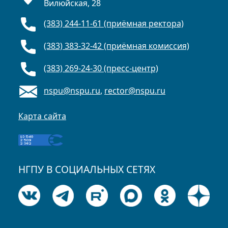
Вилюйская, 28
(383) 244-11-61 (приёмная ректора)
(383) 383-32-42 (приёмная комиссия)
(383) 269-24-30 (пресс-центр)
nspu@nspu.ru
,
rector@nspu.ru
Карта сайта
НГПУ В СОЦИАЛЬНЫХ СЕТЯХ