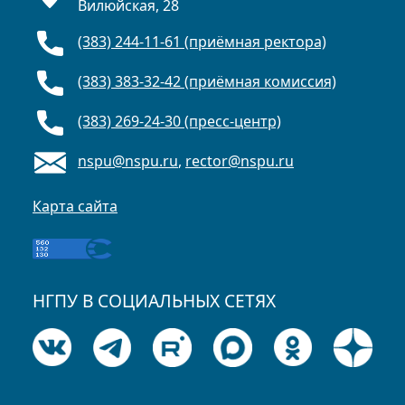
Вилюйская, 28
(383) 244-11-61 (приёмная ректора)
(383) 383-32-42 (приёмная комиссия)
(383) 269-24-30 (пресс-центр)
nspu@nspu.ru
,
rector@nspu.ru
Карта сайта
НГПУ В СОЦИАЛЬНЫХ СЕТЯХ