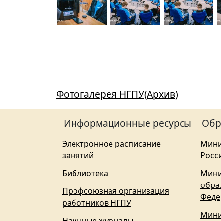
Фотогалерея НГПУ(Архив)
Информационные ресурсы
Обр
Электронное расписание
Мини
занятий
Росс
Библиотека
Мини
обра
Профсоюзная организация
Феде
работников НГПУ
Мини
Научные журналы