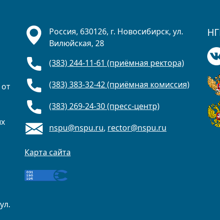
НГ
Россия, 630126, г. Новосибирск, ул.
Вилюйская, 28
(383) 244-11-61 (приёмная ректора)
(383) 383-32-42 (приёмная комиссия)
 от
(383) 269-24-30 (пресс-центр)
ых
nspu@nspu.ru
,
rector@nspu.ru
Карта сайта
ул.