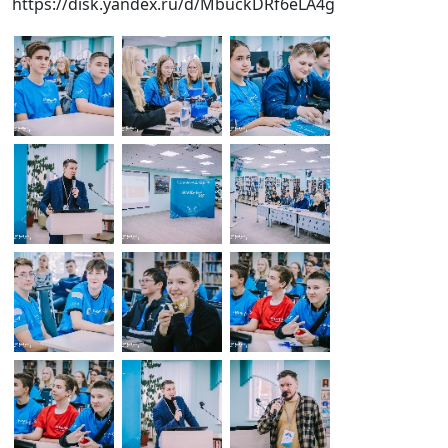
https://disk.yandex.ru/d/MbuckDRf6eLA4g