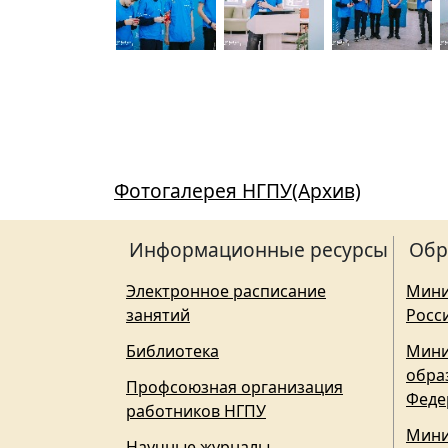
Фотогалерея НГПУ(Архив)
Информационные ресурсы
Обр
Электронное расписание
Мини
занятий
Росс
Библиотека
Мини
обра
Профсоюзная организация
Феде
работников НГПУ
Мини
Научные журналы