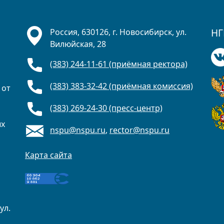
НГ
Россия, 630126, г. Новосибирск, ул.
Вилюйская, 28
(383) 244-11-61 (приёмная ректора)
(383) 383-32-42 (приёмная комиссия)
 от
(383) 269-24-30 (пресс-центр)
ых
nspu@nspu.ru
,
rector@nspu.ru
Карта сайта
ул.