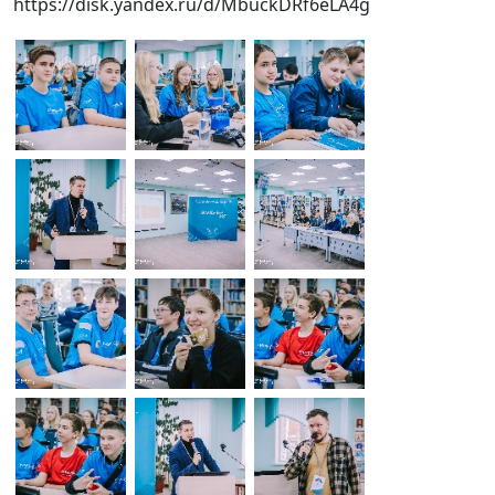
https://disk.yandex.ru/d/MbuckDRf6eLA4g