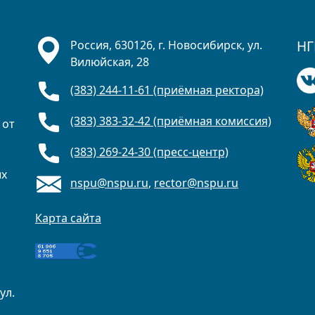
НГ
Россия, 630126, г. Новосибирск, ул.
Вилюйская, 28
(383) 244-11-61 (приёмная ректора)
(383) 383-32-42 (приёмная комиссия)
 от
(383) 269-24-30 (пресс-центр)
ых
nspu@nspu.ru
,
rector@nspu.ru
Карта сайта
ул.