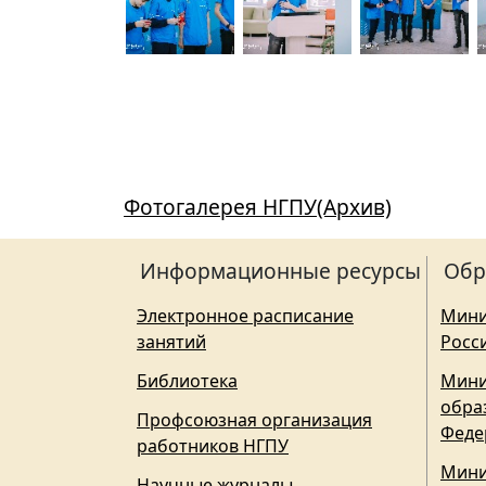
Фотогалерея НГПУ(Архив)
Информационные ресурсы
Обр
Электронное расписание
Мини
занятий
Росс
Библиотека
Мини
обра
Профсоюзная организация
Феде
работников НГПУ
Мини
Научные журналы