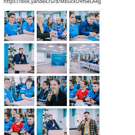
https://disk.yandex.ru/d/MbuckDRf6eLA4g