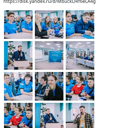
https://disk.yandex.ru/d/MbuckDRf6eLA4g